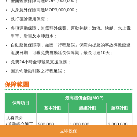
全面醫療保障高達MOP1,000,000；
人身意外保險高達MOP3,000,000；
跌打覆診費用保障；
多項運動保障，無需額外保費。運動包括：激流、快艇、水上電
單車、滑雪及水肺潛水；
自動延長保障期，如因「行程延誤」保障內提及的事故導致延遲
返澳日期，可獲免費自動延長保障期，最長可達10天；
免費24小時全球緊急支援服務；
因恐怖活動引致之行程延誤；
保障範圍
最高賠償金額(MOP)
保障項目
基本計劃
超級計劃
至尊計劃
人身意外
(若乘搭交通工
500,000
1,000,000
2,000,000
具導致永久完
750,000
1,500,000
3,000,000
立即投保
全殘廢)