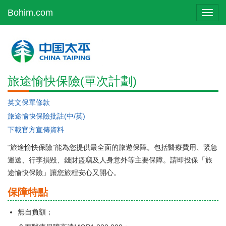
Bohim.com
Toggl
navig
旅途愉快保險(單次計劃)
英文保單條款
旅途愉快保險批註(中/英)
下載官方宣傳資料
“旅途愉快保險”能為您提供最全面的旅遊保障。包括醫療費用、緊急
運送、行李損毀、錢財盜竊及人身意外等主要保障。請即投保「旅
途愉快保險」讓您旅程安心又開心。
保障特點
無自負額；