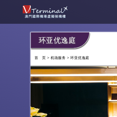
环亚优逸庭
>
>
首 页
机场服务
环亚优逸庭